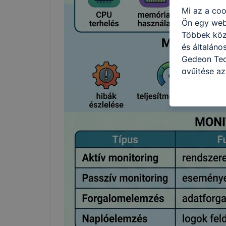
Mi az a coo
Ön egy web
Többek közö
és általáno
Gedeon Tec
gyűjtése az
felméréséve
így megtudh
ismét meglá
tudja kika
beállításán
automatikus
Felhívjuk f
folyamatai
megakadályo
lesznek kép
tervezettől