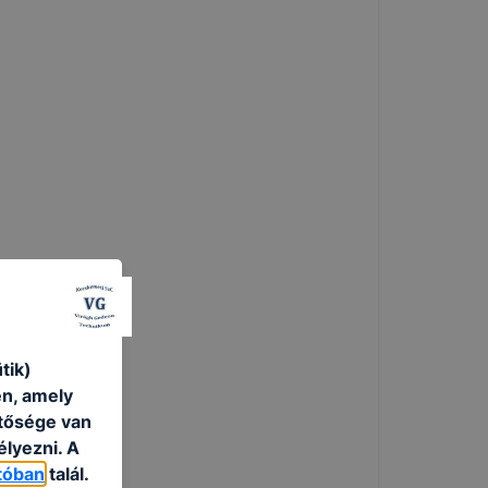
tik)
én, amely
etősége van
élyezni. A
tóban
talál.