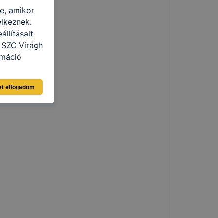
re, amikor
elkeznek.
llításait
 SZC Virágh
rmáció
eginkább,
et elfogadom
lményt, ha
ti és hogyan
 a cookie-k
t
thatók.
tóságának és
mazásának
 nem
 a honlap a