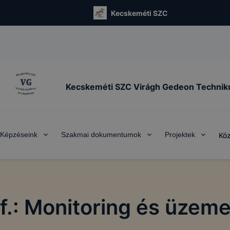
Kecskeméti SZC
Kecskeméti SZC Virágh Gedeon Techni
Képzéseink
Szakmai dokumentumok
Projektek
Köz
vf.: Monitoring és üzeme