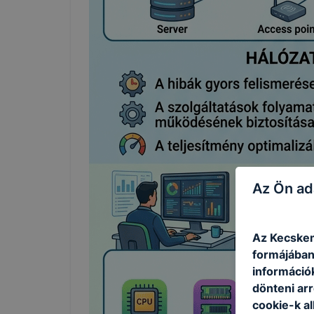
Az Ön ad
Az Kecskem
formájában
információ
dönteni arr
cookie-k a