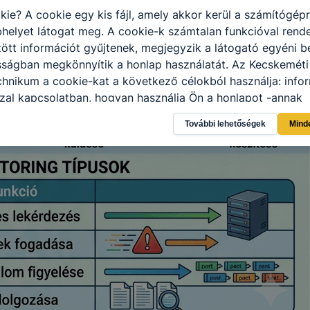
kie? A cookie egy kis fájl, amely akkor kerül a számítógép
helyet látogat meg. A cookie-k számtalan funkcióval rend
tt információt gyűjtenek, megjegyzik a látogató egyéni beá
sságban megkönnyítik a honlap használatát. Az Kecskeméti
hnikum a cookie-kat a következő célokból használja: info
zal kapcsolatban, hogyan használja Ön a honlapot -annak
l, hogy a honlap melyik részeit látogatja, vagy használja l
További lehetőségek
Mind
atjuk, hogyan biztosítsunk Önnek még jobb felhasználói é
togatja oldalunkat, honlap fejlesztése. Hogyan ellenőrizhe
pcsolni a cookie-kat? Minden modern böngésző engedélyezi
ak a változtatását. A legtöbb böngésző alapértelmezettkén
an elfogadja a cookie-kat, de ezek általában megváltozta
igyelmét, hogy mivel a cookie-k célja honlapunk használha
nak megkönnyítése vagy lehetővé tétele, a cookie-k alkal
zása vagy törlése által előfordulhat, hogy felhasználóink
esek honlapunk funkcióinak teljes körű használatára, vagy
 eltérően fog működni böngészőjében.