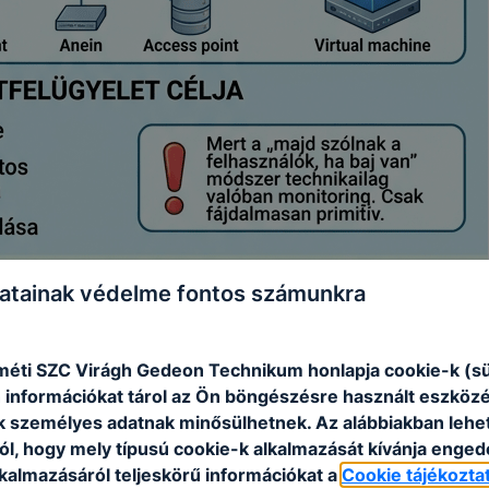
atainak védelme fontos számunkra
éti SZC Virágh Gedeon Technikum honlapja cookie-k (sü
 információkat tárol az Ön böngészésre használt eszköz
k személyes adatnak minősülhetnek. Az alábbiakban leh
ól, hogy mely típusú cookie-k alkalmazását kívánja enged
lkalmazásáról teljeskörű információkat a
Cookie tájékozta