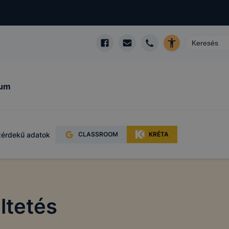
kum
érdekű adatok
CLASSROOM
KRÉTA
ltetés