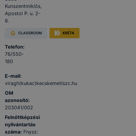
Kunszentmiklós,
Apostol P. u. 2-
6.
CLASSROOM
KRÉTA
Telefon:
76/550-
180
E-mail:
viragh(kukac)kecskemetiszc.hu
OM
azonosító:
203041/002
Felnőttképzési
nyilvántartás
száma:
Fnysz: