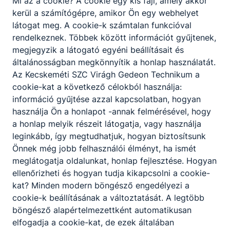
Mi az a cookie? A cookie egy kis fájl, amely akkor
kerül a számítógépre, amikor Ön egy webhelyet
látogat meg. A cookie-k számtalan funkcióval
rendelkeznek. Többek között információt gyűjtenek,
megjegyzik a látogató egyéni beállításait és
általánosságban megkönnyítik a honlap használatát.
Az Kecskeméti SZC Virágh Gedeon Technikum a
cookie-kat a következő célokból használja:
információ gyűjtése azzal kapcsolatban, hogyan
használja Ön a honlapot -annak felmérésével, hogy
a honlap melyik részeit látogatja, vagy használja
leginkább, így megtudhatjuk, hogyan biztosítsunk
Önnek még jobb felhasználói élményt, ha ismét
meglátogatja oldalunkat, honlap fejlesztése. Hogyan
ellenőrizheti és hogyan tudja kikapcsolni a cookie-
kat? Minden modern böngésző engedélyezi a
cookie-k beállításának a változtatását. A legtöbb
böngésző alapértelmezettként automatikusan
elfogadja a cookie-kat, de ezek általában