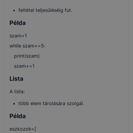
feltétel teljesüléséig fut.
Példa
szam=1
while szam<=5:
print(szam)
szam+=1
Lista
A lista:
több elem tárolására szolgál.
Példa
eszkozok=[