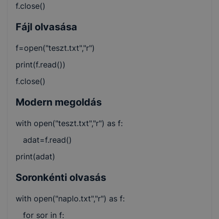
f.close()
Fájl olvasása
f=open("teszt.txt","r")
print(f.read())
f.close()
Modern megoldás
with open("teszt.txt","r") as f:
adat=f.read()
print(adat)
Soronkénti olvasás
with open("naplo.txt","r") as f:
for sor in f: