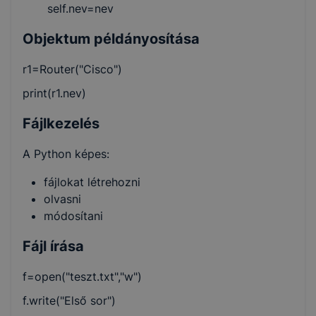
self.nev=nev
Objektum példányosítása
r1=Router("Cisco")
print(r1.nev)
Fájlkezelés
A Python képes:
fájlokat létrehozni
olvasni
módosítani
Fájl írása
f=open("teszt.txt","w")
f.write("Első sor")