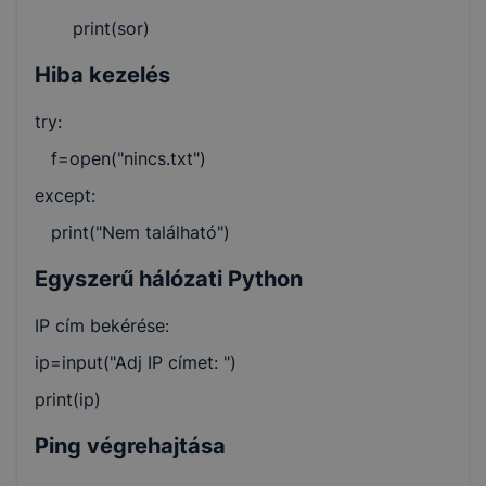
print(sor)
Hiba kezelés
try:
f=open("nincs.txt")
except:
print("Nem található")
Egyszerű hálózati Python
IP cím bekérése:
ip=input("Adj IP címet: ")
print(ip)
Ping végrehajtása