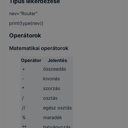
Típus lekérdezése
nev="Router"
print(type(nev))
Operátorok
Matematikai operátorok
Operátor
Jelentés
+
összeadás
-
kivonás
*
szorzás
/
osztás
//
egész osztás
%
maradék
**
hatványozás