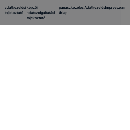
adatkezelési
képzői
panaszkezelési
Adatkezelés
Impresszum
tájékoztató
adatszolgáltatási
űrlap
tájékoztató