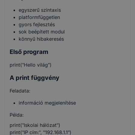
egyszerű szintaxis
platformfüggetlen
gyors fejlesztés
sok beépített modul
könnyű hibakeresés
Első program
print("Hello világ")
A print függvény
Feladata:
információ megjelenítése
Példa:
print("Iskolai hálózat")
print("IP cím:", "192.168.1.1")