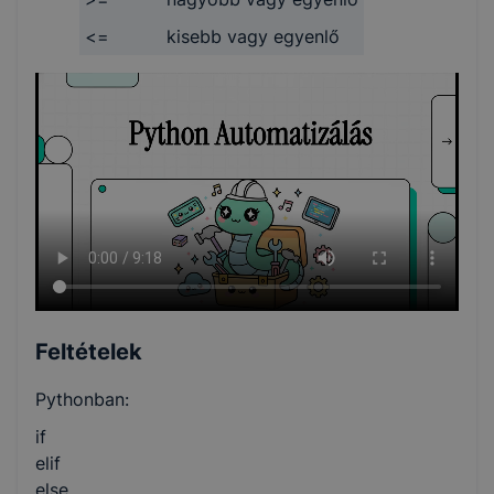
<=
kisebb vagy egyenlő
Feltételek
Pythonban:
if
elif
else