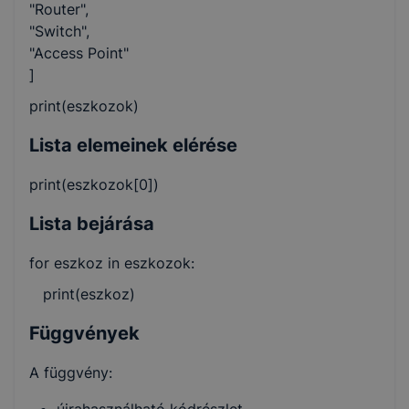
"Router",
"Switch",
"Access Point"
]
print(eszkozok)
Lista elemeinek elérése
print(eszkozok[0])
Lista bejárása
for eszkoz in eszkozok:
print(eszkoz)
Függvények
A függvény:
újrahasználható kódrészlet.