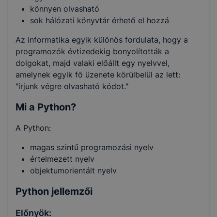
könnyen olvasható
sok hálózati könyvtár érhető el hozzá
Az informatika egyik különös fordulata, hogy a
programozók évtizedekig bonyolították a
dolgokat, majd valaki előállt egy nyelvvel,
amelynek egyik fő üzenete körülbelül az lett:
"írjunk végre olvasható kódot."
Mi a Python?
A Python:
magas szintű programozási nyelv
értelmezett nyelv
objektumorientált nyelv
Python jellemzői
Előnyök: