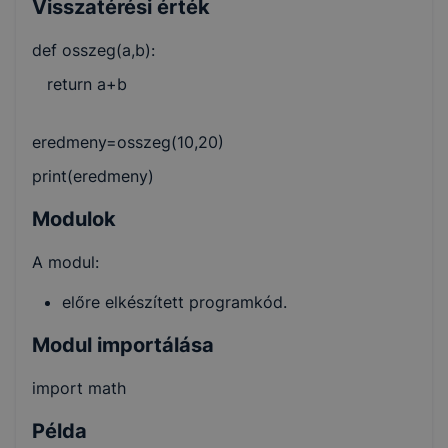
Visszatérési érték
def osszeg(a,b):
return a+b
eredmeny=osszeg(10,20)
print(eredmeny)
Modulok
A modul:
előre elkészített programkód.
Modul importálása
import math
Példa