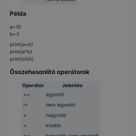
Példa
a=10
b=3
print(a+b)
print(a*b)
print(a%b)
Összehasonlító operátorok
Operátor
Jelentés
==
egyenlő
!=
nem egyenlő
>
nagyobb
<
kisebb
>=
nagyobb vagy egyenlő