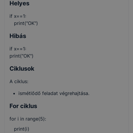
Helyes
if x==1:
print("OK")
Hibás
if x==1:
print("OK")
Ciklusok
A ciklus:
ismétlődő feladat végrehajtása.
For ciklus
for i in range(5):
print(i)