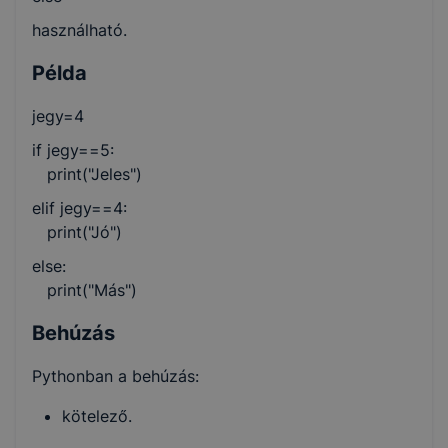
használható.
Példa
jegy=4
if jegy==5:
print("Jeles")
elif jegy==4:
print("Jó")
else:
print("Más")
Behúzás
Pythonban a behúzás:
kötelező.