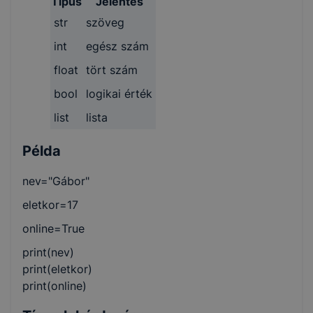
Típus
Jelentés
str
szöveg
int
egész szám
float
tört szám
bool
logikai érték
list
lista
Példa
nev="Gábor"
eletkor=17
online=True
print(nev)
print(eletkor)
print(online)