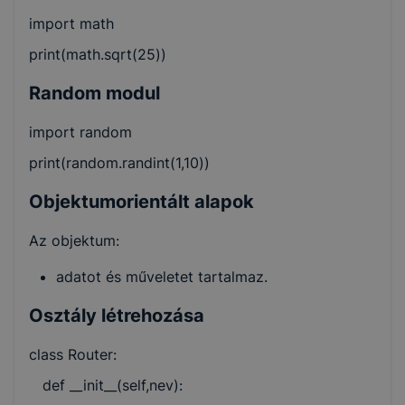
import math
print(math.sqrt(25))
Random modul
import random
print(random.randint(1,10))
Objektumorientált alapok
Az objektum:
adatot és műveletet tartalmaz.
Osztály létrehozása
class Router:
def __init__(self,nev):