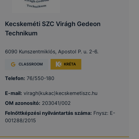
Kecskeméti SZC Virágh Gedeon
Technikum
6090 Kunszentmiklós, Apostol P. u. 2-6.
CLASSROOM
KRÉTA
Telefon:
76/550-180
E-mail:
viragh(kukac)kecskemetiszc.hu
OM azonosító:
203041/002
Felnőttképzési nyilvántartás száma:
Fnysz: E-
001288/2015