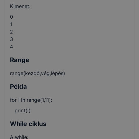
Kimenet:
0
1
2
3
4
Range
range(kezdő,vég,lépés)
Példa
for i in range(1,11):
print(i)
While ciklus
A while: