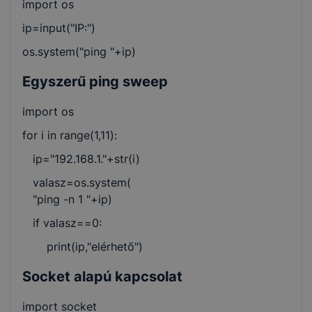
import os
ip=input("IP:")
os.system("ping "+ip)
Egyszerű ping sweep
import os
for i in range(1,11):
ip="192.168.1."+str(i)
valasz=os.system(
"ping -n 1 "+ip)
if valasz==0:
print(ip,"elérhető")
Socket alapú kapcsolat
import socket