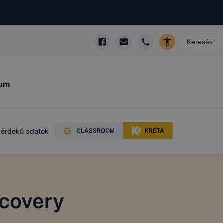
kum
érdekű adatok
CLASSROOM
KRÉTA
ecovery