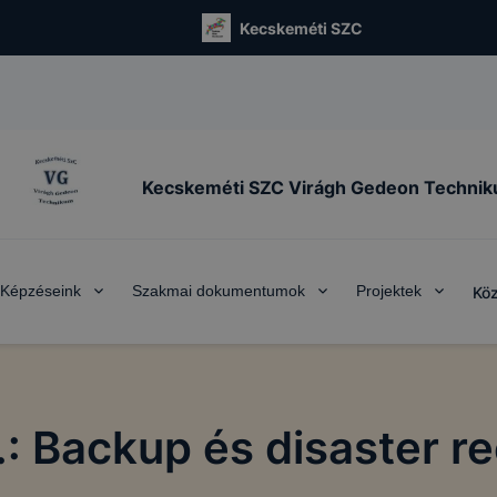
Kecskeméti SZC
Kecskeméti SZC Virágh Gedeon Techni
Képzéseink
Szakmai dokumentumok
Projektek
Köz
f.: Backup és disaster r