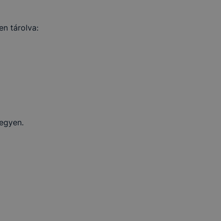
n tárolva:
legyen.