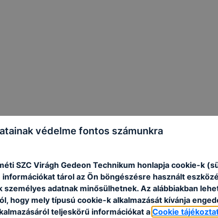
atainak védelme fontos számunkra
éti SZC Virágh Gedeon Technikum honlapja cookie-k (sü
 információkat tárol az Ön böngészésre használt eszköz
k személyes adatnak minősülhetnek. Az alábbiakban leh
ól, hogy mely típusú cookie-k alkalmazását kívánja enged
lkalmazásáról teljeskörű információkat a
Cookie tájékozta