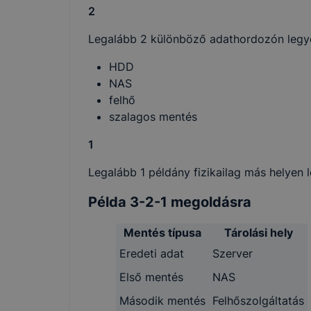
2
Legalább 2 különböző adathordozón legye
HDD
NAS
felhő
szalagos mentés
1
Legalább 1 példány fizikailag más helyen 
Példa 3-2-1 megoldásra
Mentés típusa
Tárolási hely
Eredeti adat
Szerver
Első mentés
NAS
Második mentés
Felhőszolgáltatás