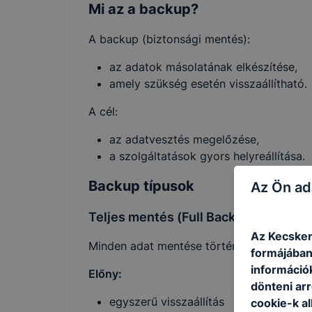
Mi az a backup?
A backup (biztonsági mentés):
az adatok másolatának elkészítése,
amely szükség esetén visszaállítható.
A cél:
az adatvesztés megelőzése,
a szolgáltatások gyors helyreállítása.
Backup típusok
Az Ön ad
Teljes mentés (Full Backup)
Az Kecskem
Minden adat mentése történik.
formájában
információ
Előny:
dönteni arr
egyszerű visszaállítás
cookie-k a