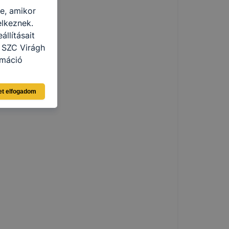
re, amikor
elkeznek.
llításait
 SZC Virágh
rmáció
eginkább,
et elfogadom
lményt, ha
ti és hogyan
 a cookie-k
t
thatók.
tóságának és
mazásának
 nem
 a honlap a