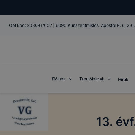
OM kód:
203041/002
|
6090 Kunszentmiklós, Apostol P. u. 2-6.
Rólunk
Tanulóinknak
Hírek
13. év