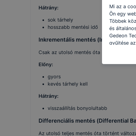
Mi az a coo
Hátrány:
Ön egy web
sok tárhely
Többek közö
hosszabb mentési idő
és általáno
Gedeon Tec
Inkrementális mentés (Incremental 
gyűjtése az
felméréséve
Csak az utolsó mentés óta megváltozott 
így megtudh
Előny:
ismét meglá
tudja kika
gyors
beállításán
kevés tárhely kell
automatikus
Felhívjuk f
Hátrány:
folyamatai
visszaállítás bonyolultabb
megakadályo
lesznek kép
Differenciális mentés (Differential B
tervezettől
Az utolsó teljes mentés óta történt változ