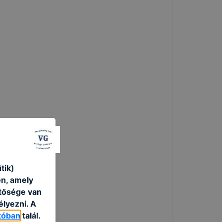
tik)
én, amely
etősége van
élyezni. A
tóban
talál.