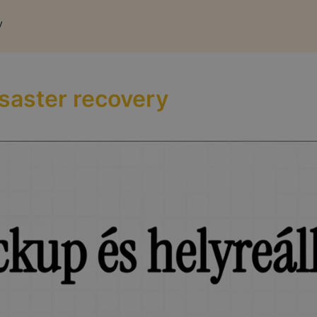
y
isaster recovery