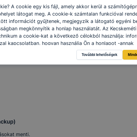
kie? A cookie egy kis fájl, amely akkor kerül a számítógép
helyet látogat meg. A cookie-k számtalan funkcióval rend
tt információt gyűjtenek, megjegyzik a látogató egyéni beá
sságban megkönnyítik a honlap használatát. Az Kecskeméti
hnikum a cookie-kat a következő célokból használja: info
Backup)
zal kapcsolatban, hogyan használja Ön a honlapot -annak
l, hogy a honlap melyik részeit látogatja, vagy használja l
adatok mentése történik.
További lehetőségek
Mind
atjuk, hogyan biztosítsunk Önnek még jobb felhasználói é
togatja oldalunkat, honlap fejlesztése. Hogyan ellenőrizhe
pcsolni a cookie-kat? Minden modern böngésző engedélyezi
ak a változtatását. A legtöbb böngésző alapértelmezettkén
an elfogadja a cookie-kat, de ezek általában megváltozta
igyelmét, hogy mivel a cookie-k célja honlapunk használha
nak megkönnyítése vagy lehetővé tétele, a cookie-k alkal
zása vagy törlése által előfordulhat, hogy felhasználóink
esek honlapunk funkcióinak teljes körű használatára, vagy
ackup)
 eltérően fog működni böngészőjében.
ásokat menti.