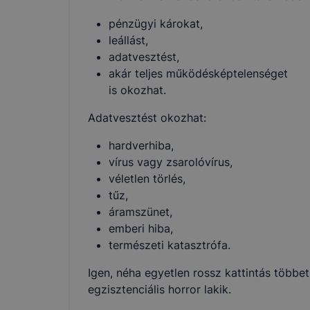
pénzügyi károkat,
leállást,
adatvesztést,
akár teljes működésképtelenséget
is okozhat.
Adatvesztést okozhat:
hardverhiba,
vírus vagy zsarolóvírus,
véletlen törlés,
tűz,
áramszünet,
emberi hiba,
természeti katasztrófa.
Igen, néha egyetlen rossz kattintás többe
egzisztenciális horror lakik.