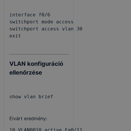
interface f0/6

switchport mode access

switchport access vlan 30

exit
VLAN konfiguráció
ellenőrzése
show vlan brief
Elvárt eredmény:
10 VLAN0010 active Fa0/11
