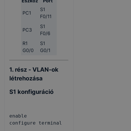
Eszköz
Port
S1
PC1
F0/11
S1
PC3
F0/6
R1
S1
G0/0
G0/1
1. rész - VLAN-ok
létrehozása
S1 konfiguráció
enable

configure terminal