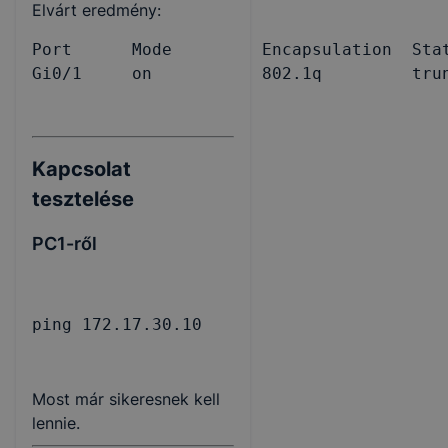
Elvárt eredmény:
Port      Mode         Encapsulation  Stat
Gi0/1     on           802.1q         tru
Kapcsolat
tesztelése
PC1-ről
ping 172.17.30.10
Most már sikeresnek kell
lennie.