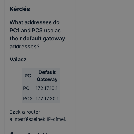
Kérdés
What addresses do
PC1 and PC3 use as
their default gateway
addresses?
Válasz
Default
PC
Gateway
PC1
172.17.10.1
PC3
172.17.30.1
Ezek a router
alinterfészeinek IP-címei.