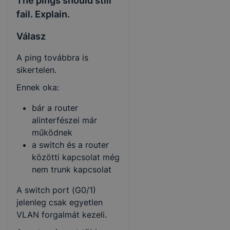
The pings should still
fail. Explain.
Válasz
A ping továbbra is
sikertelen.
Ennek oka:
bár a router
alinterfészei már
működnek
a switch és a router
közötti kapcsolat még
nem trunk kapcsolat
A switch port (G0/1)
jelenleg csak egyetlen
VLAN forgalmát kezeli.