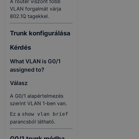
A router viszont több
VLAN forgalmát várja
802.1Q tagekkel.
Trunk konfigurálása
Kérdés
What VLAN is G0/1
assigned to?
Válasz
A G0/1 alapértelmezés
szerint VLAN 1-ben van.
Ez a
show vlan brief
parancsból látható.
G0/1 trunk módba