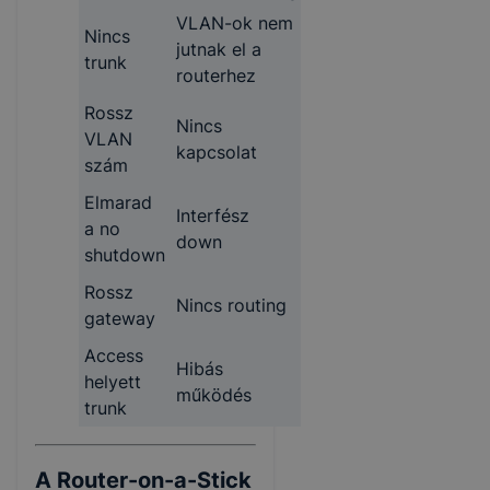
VLAN-ok nem
Nincs
jutnak el a
trunk
routerhez
Rossz
Nincs
VLAN
kapcsolat
szám
Elmarad
Interfész
a no
down
shutdown
Rossz
Nincs routing
gateway
Access
Hibás
helyett
működés
trunk
A Router-on-a-Stick