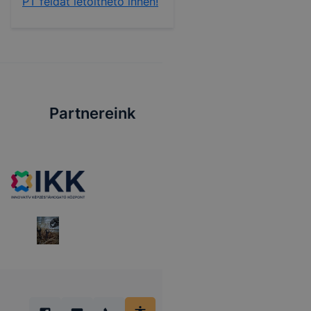
PT feldat letölthető innen!
Partnereink