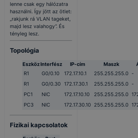
lenne csak egy hálózatra
használni. Így jött az ötlet:
„rakjunk rá VLAN tageket,
majd lesz valahogy”. És
tényleg lesz.
Topológia
Eszköz
Interfész
IP-cím
Maszk
R1
G0/0.10
172.17.10.1
255.255.255.0
-
R1
G0/0.30
172.17.30.1
255.255.255.0
-
PC1
NIC
172.17.10.10
255.255.255.0
172
PC3
NIC
172.17.30.10
255.255.255.0
172
Fizikai kapcsolatok