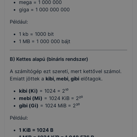
mega = 1 000 000
giga = 1 000 000 000
Például:
1 kb = 1000 bit
1 MB = 1 000 000 bájt
B) Kettes alapú (bináris rendszer)
A számítógép ezt szereti, mert kettővel számol.
Emiatt jöttek a
kibi, mebi, gibi
előtagok.
kibi (Ki)
= 1024 = 2¹⁰
mebi (Mi)
= 1024 KiB = 2²⁰
gibi (Gi)
= 1024 MiB = 2³⁰
Például:
1 KiB = 1024 B