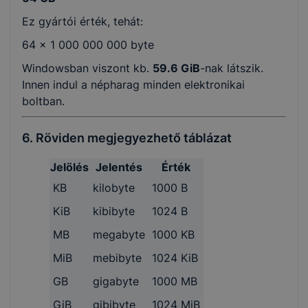
Ez gyártói érték, tehát:
64 × 1 000 000 000 byte
Windowsban viszont kb.
59.6 GiB
-nak látszik.
Innen indul a népharag minden elektronikai
boltban.
6. Röviden megjegyezhető táblázat
Jelölés
Jelentés
Érték
KB
kilobyte
1000 B
KiB
kibibyte
1024 B
MB
megabyte
1000 KB
MiB
mebibyte
1024 KiB
GB
gigabyte
1000 MB
GiB
gibibyte
1024 MiB