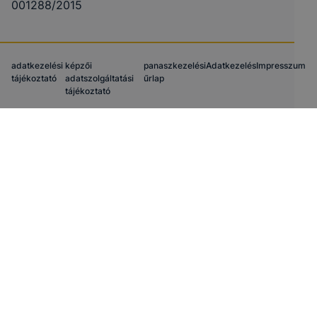
001288/2015
adatkezelési
képzői
panaszkezelési
Adatkezelés
Impresszum
tájékoztató
adatszolgáltatási
űrlap
tájékoztató