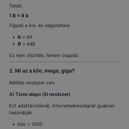
Tehát:
1 B = 8 b
Figyelj a kis- és nagybetűre:
b
= bit
B
= bájt
Ez nem díszítés, hanem csapda.
2. Mi az a kilo, mega, giga?
Kétféle rendszer van:
A) Tízes alapú (SI rendszer)
Ezt adattárolóknál, internetsebességnél gyakran
használják.
kilo = 1000