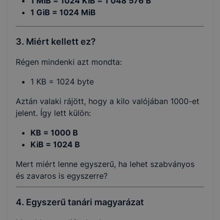
1 MiB = 1024 KiB = 1 048 576 B
1 GiB = 1024 MiB
3. Miért kellett ez?
Régen mindenki azt mondta:
1 KB = 1024 byte
Aztán valaki rájött, hogy a kilo valójában 1000-et
jelent. Így lett külön:
KB = 1000 B
KiB = 1024 B
Mert miért lenne egyszerű, ha lehet szabványos
és zavaros is egyszerre?
4. Egyszerű tanári magyarázat