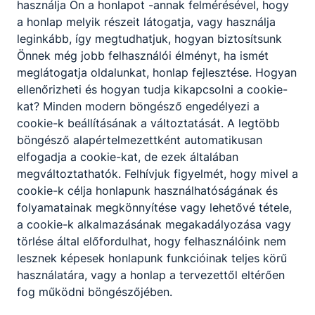
használja Ön a honlapot -annak felmérésével, hogy
a honlap melyik részeit látogatja, vagy használja
leginkább, így megtudhatjuk, hogyan biztosítsunk
Önnek még jobb felhasználói élményt, ha ismét
meglátogatja oldalunkat, honlap fejlesztése. Hogyan
ellenőrizheti és hogyan tudja kikapcsolni a cookie-
kat? Minden modern böngésző engedélyezi a
cookie-k beállításának a változtatását. A legtöbb
böngésző alapértelmezettként automatikusan
elfogadja a cookie-kat, de ezek általában
megváltoztathatók. Felhívjuk figyelmét, hogy mivel a
cookie-k célja honlapunk használhatóságának és
folyamatainak megkönnyítése vagy lehetővé tétele,
a cookie-k alkalmazásának megakadályozása vagy
törlése által előfordulhat, hogy felhasználóink nem
lesznek képesek honlapunk funkcióinak teljes körű
használatára, vagy a honlap a tervezettől eltérően
fog működni böngészőjében.