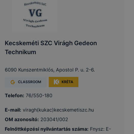
Kecskeméti SZC Virágh Gedeon
Technikum
6090 Kunszentmiklós, Apostol P. u. 2-6.
CLASSROOM
KRÉTA
Telefon:
76/550-180
E-mail:
viragh(kukac)kecskemetiszc.hu
OM azonosító:
203041/002
Felnőttképzési nyilvántartás száma:
Fnysz: E-