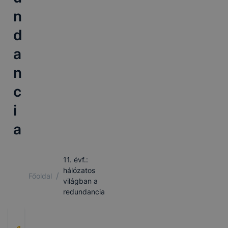
n
d
a
n
c
i
a
11. évf.:
hálózatos
/
Főoldal
világban a
redundancia