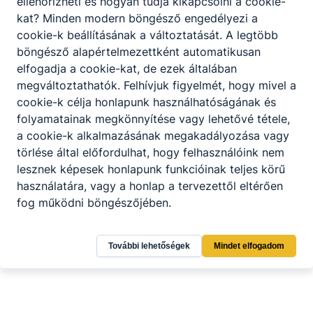
ellenőrizheti és hogyan tudja kikapcsolni a cookie-
kat? Minden modern böngésző engedélyezi a
cookie-k beállításának a változtatását. A legtöbb
böngésző alapértelmezettként automatikusan
elfogadja a cookie-kat, de ezek általában
megváltoztathatók. Felhívjuk figyelmét, hogy mivel a
cookie-k célja honlapunk használhatóságának és
folyamatainak megkönnyítése vagy lehetővé tétele,
a cookie-k alkalmazásának megakadályozása vagy
törlése által előfordulhat, hogy felhasználóink nem
lesznek képesek honlapunk funkcióinak teljes körű
használatára, vagy a honlap a tervezettől eltérően
fog működni böngészőjében.
További lehetőségek
Mindet elfogadom