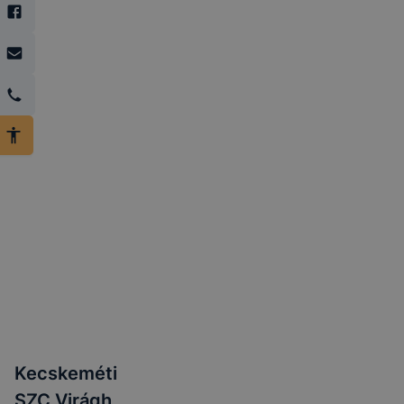
Kecskeméti
SZC Virágh