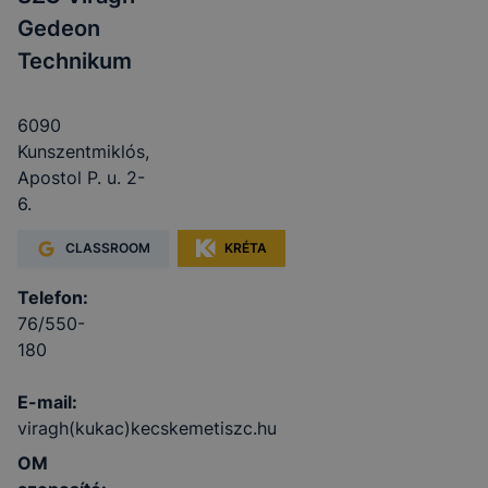
Gedeon
Technikum
6090
Kunszentmiklós,
Apostol P. u. 2-
6.
CLASSROOM
KRÉTA
Telefon:
76/550-
180
E-mail:
viragh(kukac)kecskemetiszc.hu
OM