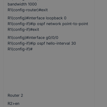
bandwidth 1000
R1(config-router)#exit
R1(config)#interface loopback 0
R1(config-if)#ip ospf network point-to-point
R1(config-if)#exit
R1(config)#interface g0/0/0
R1(config-if)#ip ospf hello-interval 30
R1(config-if)#
Router 2
R2>en