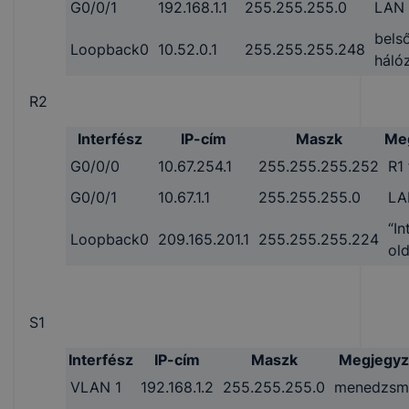
G0/0/1
192.168.1.1
255.255.255.0
LAN 
bels
Loopback0
10.52.0.1
255.255.255.248
háló
R2
Interfész
IP-cím
Maszk
Me
G0/0/0
10.67.254.1
255.255.255.252
R1 
G0/0/1
10.67.1.1
255.255.255.0
LA
“In
Loopback0
209.165.201.1
255.255.255.224
old
S1
Interfész
IP-cím
Maszk
Megjegyz
VLAN 1
192.168.1.2
255.255.255.0
menedzsm