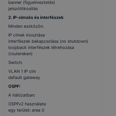
banner (figyelmeztetés)
jelszótitkosítás
2. IP-címzés és interfészek
Minden eszközön:
IP címek kiosztása
interfészek bekapcsolása (no shutdown)
loopback interfészek létrehozása
(routereken)
Switch:
VLAN 1 IP cím
default gateway
OSPF:
A hálózatban:
OSPFv2 használata
egy terület: area 0