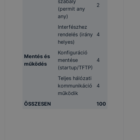
szabály
2
(permit any
any)
Interfészhez
rendelés (irány
4
helyes)
Konfiguráció
Mentés és
mentése
4
működés
(startup/TFTP)
Teljes hálózati
kommunikáció
4
működik
ÖSSZESEN
100