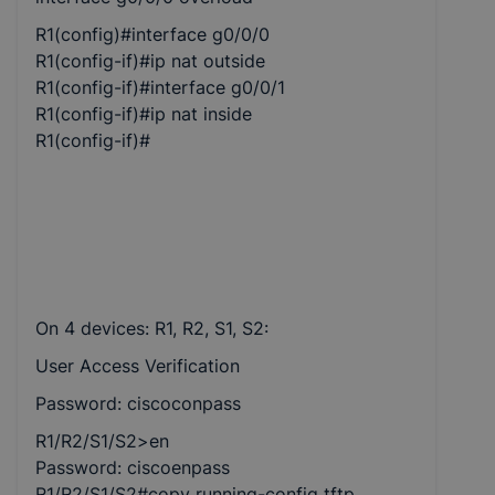
R1(config)#interface g0/0/0
R1(config-if)#ip nat outside
R1(config-if)#interface g0/0/1
R1(config-if)#ip nat inside
R1(config-if)#
On 4 devices: R1, R2, S1, S2:
User Access Verification
Password: ciscoconpass
R1/R2/S1/S2>en
Password: ciscoenpass
R1/R2/S1/S2#copy running-config tftp