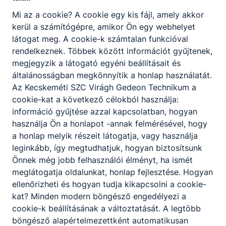
255.255.255.248
Mi az a cookie? A cookie egy kis fájl, amely akkor
R1(config-if)#exit
kerül a számítógépre, amikor Ön egy webhelyet
R1(config)#crypto key generate rsa
látogat meg. A cookie-k számtalan funkcióval
How many bits in the modulus [512]: 1024
rendelkeznek. Többek között információt gyűjtenek,
R1(config)#
megjegyzik a látogató egyéni beállításait és
általánosságban megkönnyítik a honlap használatát.
Az Kecskeméti SZC Virágh Gedeon Technikum a
R2
cookie-kat a következő célokból használja:
Router>enable
információ gyűjtése azzal kapcsolatban, hogyan
Router#config terminal
használja Ön a honlapot -annak felmérésével, hogy
Router(config)#no ip domain lookup
a honlap melyik részeit látogatja, vagy használja
leginkább, így megtudhatjuk, hogyan biztosítsunk
Router(config)#hostname R2
Önnek még jobb felhasználói élményt, ha ismét
R2(config)#ip domain-name ccna-lab.com
meglátogatja oldalunkat, honlap fejlesztése. Hogyan
R2(config)#enable secret ciscoenpass
ellenőrizheti és hogyan tudja kikapcsolni a cookie-
kat? Minden modern böngésző engedélyezi a
R2(config)#line console 0
cookie-k beállításának a változtatását. A legtöbb
R2(config-line)#password ciscoconpass
böngésző alapértelmezettként automatikusan
R2(config-line)#login