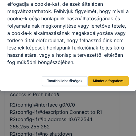
elfogadja a cookie-kat, de ezek általában
R2(config-line)#exit
megváltoztathatók. Felhívjuk figyelmét, hogy mivel a
R2(config)#security passwords min-length 10
cookie-k célja honlapunk használhatóságának és
folyamatainak megkönnyítése vagy lehetővé tétele,
R2(config)#username admin secret
a cookie-k alkalmazásának megakadályozása vagy
admin1pass
törlése által előfordulhat, hogy felhasználóink nem
R2(config)#line vty 0 15
lesznek képesek honlapunk funkcióinak teljes körű
R2(config-line)#login local
használatára, vagy a honlap a tervezettől eltérően
R2(config-line)#transport input ssh
fog működni böngészőjében.
R2(config-line)#exit
R2(config)#service password-encryption
További lehetőségek
Mindet elfogadom
R2(config)#banner motd #Unauthorized
Access is Prohibited#
R2(config)#interface g0/0/0
R2(config-if)#description Connect to R1
R2(config-if)#ip address 10.67.254.1
255.255.255.252
R2(config-if)#no shutdown