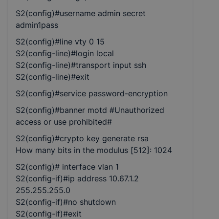
S2(config)#username admin secret
admin1pass
S2(config)#line vty 0 15
S2(config-line)#login local
S2(config-line)#transport input ssh
S2(config-line)#exit
S2(config)#service password-encryption
S2(config)#banner motd #Unauthorized
access or use prohibited#
S2(config)#crypto key generate rsa
How many bits in the modulus [512]: 1024
S2(config)# interface vlan 1
S2(config-if)#ip address 10.67.1.2
255.255.255.0
S2(config-if)#no shutdown
S2(config-if)#exit