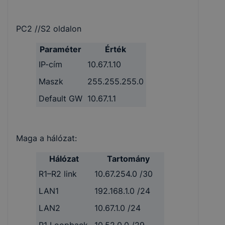
PC2 //S2 oldalon
Paraméter
Érték
IP-cím
10.67.1.10
Maszk
255.255.255.0
Default GW
10.67.1.1
Maga a hálózat:
Hálózat
Tartomány
R1–R2 link
10.67.254.0 /30
LAN1
192.168.1.0 /24
LAN2
10.67.1.0 /24
R1 Loopback
10.52.0.0 /29