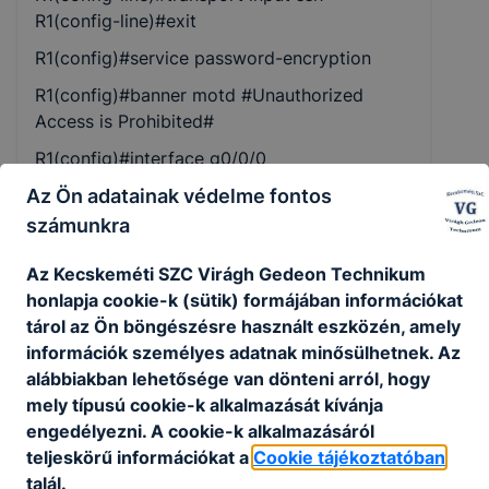
R1(config-line)#exit
R1(config)#service password-encryption
R1(config)#banner motd #Unauthorized
Access is Prohibited#
R1(config)#interface g0/0/0
R1(config-if)#description Connect to R2
Az Ön adatainak védelme fontos
R1(config-if)#ip address 10.67.254.2
számunkra
255.255.255.252
R1(config-if)#no shutdown
Az Kecskeméti SZC Virágh Gedeon Technikum
honlapja cookie-k (sütik) formájában információkat
R1(config-if)#interface g0/0/1
tárol az Ön böngészésre használt eszközén, amely
R1(config-if)#description Connect to LAN A
információk személyes adatnak minősülhetnek. Az
R1(config-if)#ip address 192.168.1.1
alábbiakban lehetősége van dönteni arról, hogy
255.255.255.0
mely típusú cookie-k alkalmazását kívánja
R1(config-if)#no shutdown
engedélyezni. A cookie-k alkalmazásáról
R1(config-if)##interface loopback 0
teljeskörű információkat a
Cookie tájékoztatóban
R1(config-if)#ip address 10.52.0.1
talál.