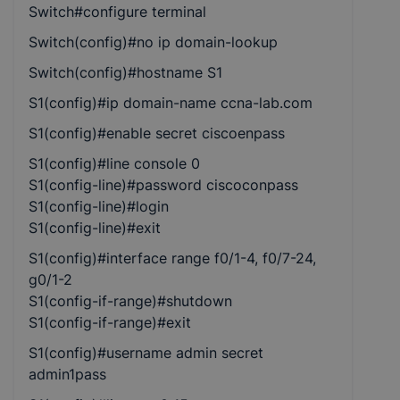
Switch#configure terminal
Switch(config)#no ip domain-lookup
Switch(config)#hostname S1
S1(config)#ip domain-name ccna-lab.com
S1(config)#enable secret ciscoenpass
S1(config)#line console 0
S1(config-line)#password ciscoconpass
S1(config-line)#login
S1(config-line)#exit
S1(config)#interface range f0/1-4, f0/7-24,
g0/1-2
S1(config-if-range)#shutdown
S1(config-if-range)#exit
S1(config)#username admin secret
admin1pass