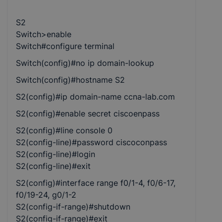
S2
Switch>enable
Switch#configure terminal
Switch(config)#no ip domain-lookup
Switch(config)#hostname S2
S2(config)#ip domain-name ccna-lab.com
S2(config)#enable secret ciscoenpass
S2(config)#line console 0
S2(config-line)#password ciscoconpass
S2(config-line)#login
S2(config-line)#exit
S2(config)#interface range f0/1-4, f0/6-17,
f0/19-24, g0/1-2
S2(config-if-range)#shutdown
S2(config-if-range)#exit