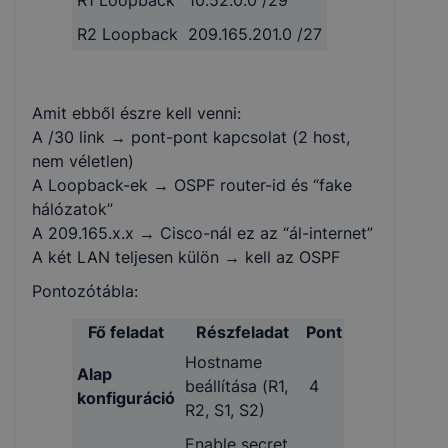
R2 Loopback
209.165.201.0 /27
Amit ebből észre kell venni:
A /30 link → pont-pont kapcsolat (2 host,
nem véletlen)
A Loopback-ek → OSPF router-id és “fake
hálózatok”
A 209.165.x.x → Cisco-nál ez az “ál-internet”
A két LAN teljesen külön → kell az OSPF
Pontozótábla:
Fő feladat
Részfeladat
Pont
Hostname
Alap
beállítása (R1,
4
konfiguráció
R2, S1, S2)
Enable secret