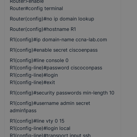
Router>enable
Router#config terminal
Router(config)#no ip domain lookup
Router(config)#hostname R1
R1(config)#ip domain-name ccna-lab.com
R1(config)#enable secret ciscoenpass
R1(config)#line console 0
R1(config-line)#password ciscoconpass
R1(config-line)#login
R1(config-line)#exit
R1(config)#security passwords min-length 10
R1(config)#username admin secret
admin1pass
R1(config)#line vty 0 15
R1(config-line)#login local
R1(config-line)#transport input ssh