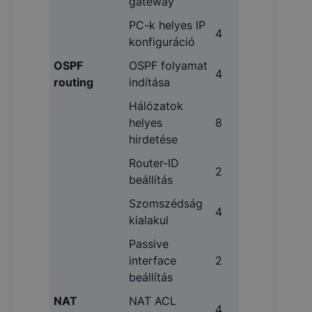
gateway
PC-k helyes IP
4
konfiguráció
OSPF
OSPF folyamat
4
routing
indítása
Hálózatok
helyes
8
hirdetése
Router-ID
2
beállítás
Szomszédság
4
kialakul
Passive
interface
2
beállítás
NAT
NAT ACL
4