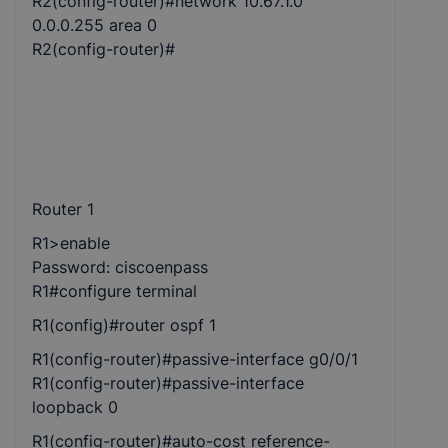
R2(config-router)#network 10.67.1.0
0.0.0.255 area 0
R2(config-router)#
Router 1
R1>enable
Password: ciscoenpass
R1#configure terminal
R1(config)#router ospf 1
R1(config-router)#passive-interface g0/0/1
R1(config-router)#passive-interface
loopback 0
R1(config-router)#auto-cost reference-