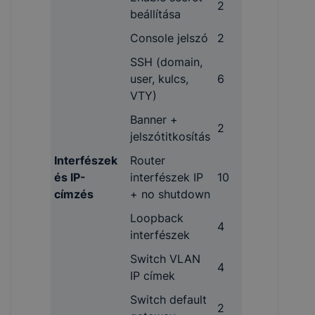
2
beállítása
Console jelszó
2
SSH (domain,
user, kulcs,
6
VTY)
Banner +
2
jelszótitkosítás
Interfészek
Router
és IP-
interfészek IP
10
címzés
+ no shutdown
Loopback
4
interfészek
Switch VLAN
4
IP címek
Switch default
2