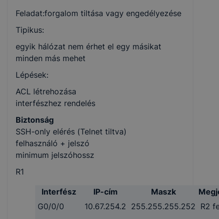
Feladat:forgalom tiltása vagy engedélyezése
Tipikus:
egyik hálózat nem érhet el egy másikat
minden más mehet
Lépések:
ACL létrehozása
interfészhez rendelés
Biztonság
SSH-only elérés (Telnet tiltva)
felhasználó + jelszó
minimum jelszóhossz
R1
Interfész
IP-cím
Maszk
Megj
G0/0/0
10.67.254.2
255.255.255.252
R2 fe