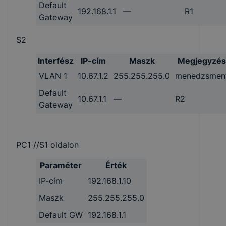
Default
192.168.1.1
—
R1
Gateway
S2
Interfész
IP-cím
Maszk
Megjegyzés
VLAN 1
10.67.1.2
255.255.255.0
menedzsmen
Default
10.67.1.1
—
R2
Gateway
PC1 //S1 oldalon
Paraméter
Érték
IP-cím
192.168.1.10
Maszk
255.255.255.0
Default GW
192.168.1.1