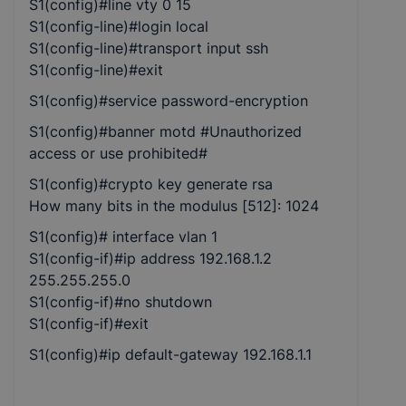
S1(config)#line vty 0 15
S1(config-line)#login local
S1(config-line)#transport input ssh
S1(config-line)#exit
S1(config)#service password-encryption
S1(config)#banner motd #Unauthorized
access or use prohibited#
S1(config)#crypto key generate rsa
How many bits in the modulus [512]: 1024
S1(config)# interface vlan 1
S1(config-if)#ip address 192.168.1.2
255.255.255.0
S1(config-if)#no shutdown
S1(config-if)#exit
S1(config)#ip default-gateway 192.168.1.1