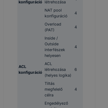
konfiguráció
létrehozása
NAT pool
4
konfiguráció
Overload
4
(PAT)
Inside /
Outside
4
interfészek
helyesen
ACL
ACL
létrehozása
6
konfiguráció
(helyes logika)
Tiltás
megfelelő
4
célra
Engedélyező