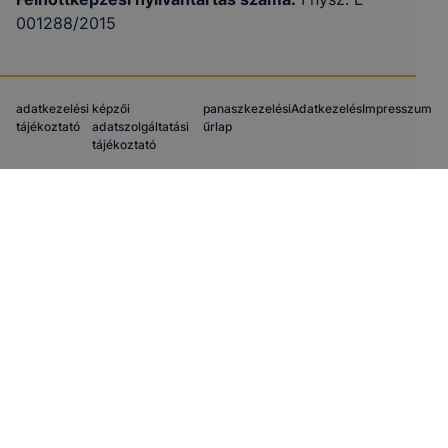
001288/2015
adatkezelési
képzői
panaszkezelési
Adatkezelés
Impresszum
tájékoztató
adatszolgáltatási
űrlap
tájékoztató