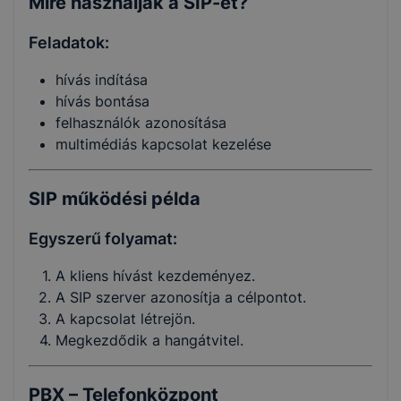
Mire használják a SIP-et?
Feladatok:
hívás indítása
hívás bontása
felhasználók azonosítása
multimédiás kapcsolat kezelése
SIP működési példa
Egyszerű folyamat:
A kliens hívást kezdeményez.
A SIP szerver azonosítja a célpontot.
A kapcsolat létrejön.
Megkezdődik a hangátvitel.
PBX – Telefonközpont