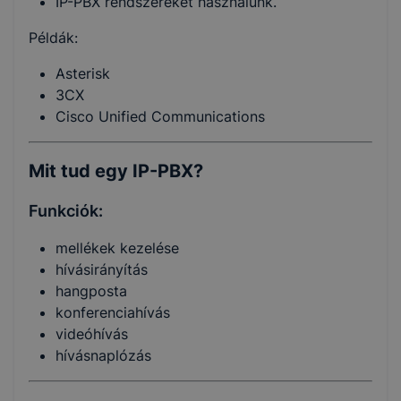
IP-PBX rendszereket használunk.
Példák:
Asterisk
3CX
Cisco Unified Communications
Mit tud egy IP-PBX?
Funkciók:
mellékek kezelése
hívásirányítás
hangposta
konferenciahívás
videóhívás
hívásnaplózás