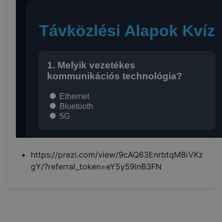
https://prezi.com/view/9cAQ63EnrbtqM8iVKz
gY/?referral_token=eY5y59lnB3FN