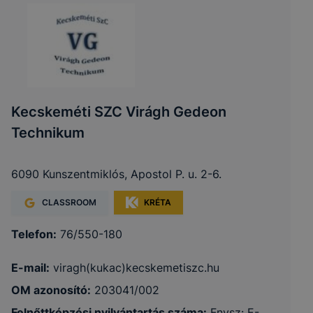
Kecskeméti SZC Virágh Gedeon
Technikum
6090 Kunszentmiklós, Apostol P. u. 2-6.
CLASSROOM
KRÉTA
Telefon:
76/550-180
E-mail:
viragh(kukac)kecskemetiszc.hu
OM azonosító:
203041/002
Felnőttképzési nyilvántartás száma:
Fnysz: E-