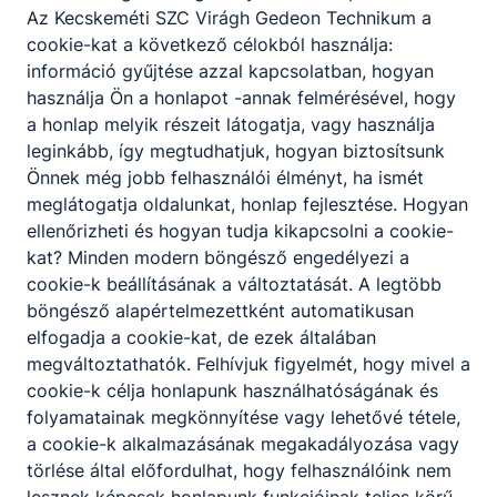
Az Kecskeméti SZC Virágh Gedeon Technikum a
cookie-kat a következő célokból használja:
információ gyűjtése azzal kapcsolatban, hogyan
használja Ön a honlapot -annak felmérésével, hogy
a honlap melyik részeit látogatja, vagy használja
leginkább, így megtudhatjuk, hogyan biztosítsunk
Önnek még jobb felhasználói élményt, ha ismét
meglátogatja oldalunkat, honlap fejlesztése. Hogyan
ellenőrizheti és hogyan tudja kikapcsolni a cookie-
kat? Minden modern böngésző engedélyezi a
cookie-k beállításának a változtatását. A legtöbb
böngésző alapértelmezettként automatikusan
elfogadja a cookie-kat, de ezek általában
megváltoztathatók. Felhívjuk figyelmét, hogy mivel a
cookie-k célja honlapunk használhatóságának és
folyamatainak megkönnyítése vagy lehetővé tétele,
a cookie-k alkalmazásának megakadályozása vagy
törlése által előfordulhat, hogy felhasználóink nem