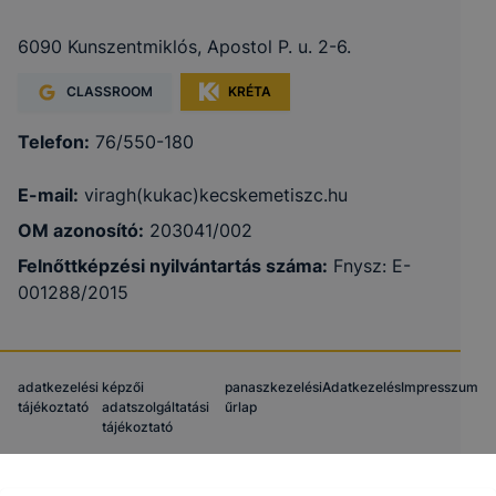
6090 Kunszentmiklós, Apostol P. u. 2-6.
CLASSROOM
KRÉTA
Telefon:
76/550-180
E-mail:
viragh(kukac)kecskemetiszc.hu
OM azonosító:
203041/002
Felnőttképzési nyilvántartás száma:
Fnysz: E-
001288/2015
adatkezelési
képzői
panaszkezelési
Adatkezelés
Impresszum
tájékoztató
adatszolgáltatási
űrlap
tájékoztató