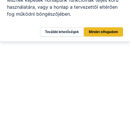
lesznek képesek honlapunk funkcióinak teljes körű
használatára, vagy a honlap a tervezettől eltérően
fog működni böngészőjében.
További lehetőségek
Mindet elfogadom