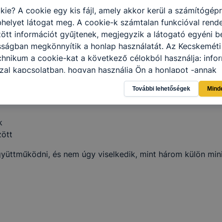
kie? A cookie egy kis fájl, amely akkor kerül a számítógép
helyet látogat meg. A cookie-k számtalan funkcióval rend
tt információt gyűjtenek, megjegyzik a látogató egyéni beá
sságban megkönnyítik a honlap használatát. Az Kecskeméti
hnikum a cookie-kat a következő célokból használja: info
zal kapcsolatban, hogyan használja Ön a honlapot -annak
l, hogy a honlap melyik részeit látogatja, vagy használja l
További lehetőségek
Mind
atjuk, hogyan biztosítsunk Önnek még jobb felhasználói é
togatja oldalunkat, honlap fejlesztése. Hogyan ellenőrizhe
pcsolni a cookie-kat? Minden modern böngésző engedélyezi
k
ak a változtatását. A legtöbb böngésző alapértelmezettkén
zött
an elfogadja a cookie-kat, de ezek általában megváltozta
igyelmét, hogy mivel a cookie-k célja honlapunk használha
gyüttműködni, és nem úgy viselkedik, mint három külön min
nak megkönnyítése vagy lehetővé tétele, a cookie-k alkal
zása vagy törlése által előfordulhat, hogy felhasználóink
esek honlapunk funkcióinak teljes körű használatára, vagy
 eltérően fog működni böngészőjében.