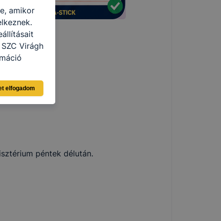
re, amikor
elkeznek.
llításait
 SZC Virágh
rmáció
eginkább,
et elfogadom
lményt, ha
ti és hogyan
 a cookie-k
t
thatók.
tóságának és
isztérium péntek délután.
mazásának
 nem
 a honlap a