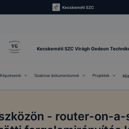
Kecskeméti SZC
Kecskeméti SZC Virágh Gedeon Techni
Képzéseink
Szakmai dokumentumok
Projektek
Köz
 eszközön - router-on-a