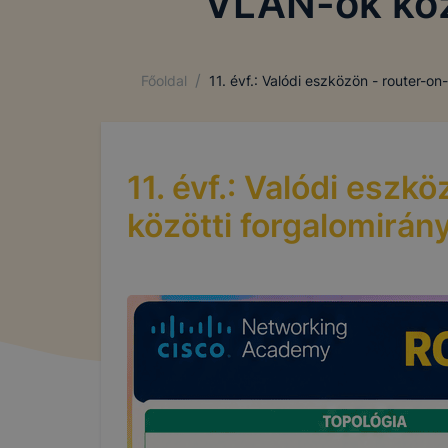
VLAN-ok közö
/
Főoldal
11. évf.: Valódi eszközön - router-o
11. évf.: Valódi esz
közötti forgalomirán