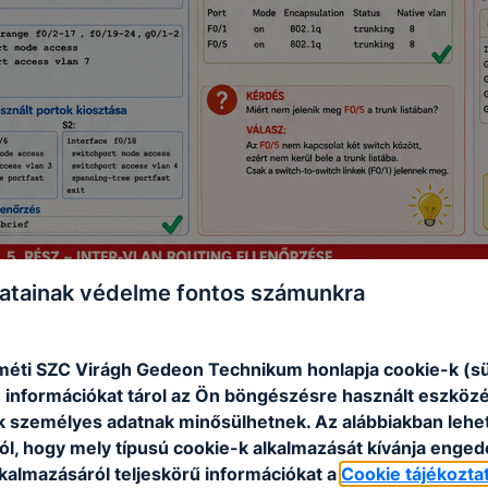
atainak védelme fontos számunkra
éti SZC Virágh Gedeon Technikum honlapja cookie-k (sü
 információkat tárol az Ön böngészésre használt eszköz
k személyes adatnak minősülhetnek. Az alábbiakban leh
ól, hogy mely típusú cookie-k alkalmazását kívánja enged
lkalmazásáról teljeskörű információkat a
Cookie tájékozta