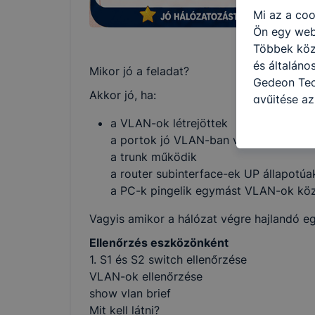
Mi az a coo
Ön egy web
Többek közö
és általáno
Mikor jó a feladat?
Gedeon Tec
Akkor jó, ha:
gyűjtése az
felméréséve
a VLAN-ok létrejöttek
így megtudh
a portok jó VLAN-ban vannak
ismét meglá
a trunk működik
tudja kika
a router subinterface-ek UP állapotúa
beállításán
a PC-k pingelik egymást VLAN-ok kö
automatikus
Felhívjuk f
Vagyis amikor a hálózat végre hajlandó e
folyamatai
Ellenőrzés eszközönként
megakadályo
1. S1 és S2 switch ellenőrzése
lesznek kép
VLAN-ok ellenőrzése
tervezettől
show vlan brief
Mit kell látni?