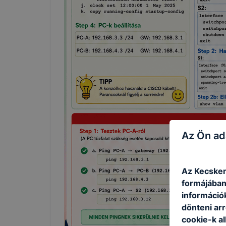
Az Ön ad
Az Kecskem
formájában
információ
dönteni arr
cookie-k a