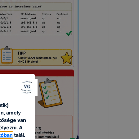
tik)
én, amely
etősége van
élyezni. A
tóban
talál.