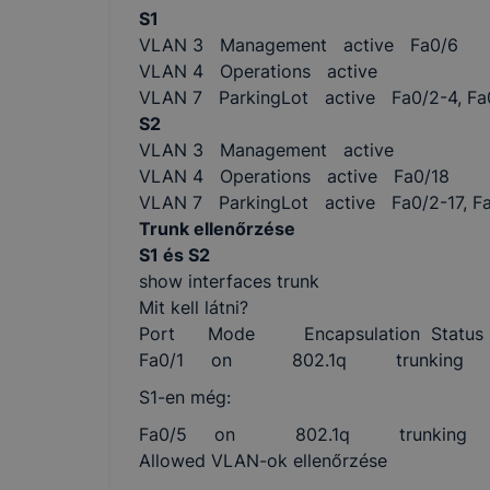
S1
VLAN 3 Management active Fa0/6
VLAN 4 Operations active
VLAN 7 ParkingLot active Fa0/2-4, Fa
S2
VLAN 3 Management active
VLAN 4 Operations active Fa0/18
VLAN 7 ParkingLot active Fa0/2-17, F
Trunk ellenőrzése
S1 és S2
show interfaces trunk
Mit kell látni?
Port Mode Encapsulation Status
Fa0/1 on 802.1q trunking
S1-en még:
Fa0/5 on 802.1q trunking
Allowed VLAN-ok ellenőrzése