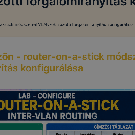
tti forgalomirányítás 
n-a-stick módszerrel VLAN-ok közötti forgalomirányítás konfigurálása
közön - router-on-a-stick mód
yítás konfigurálása