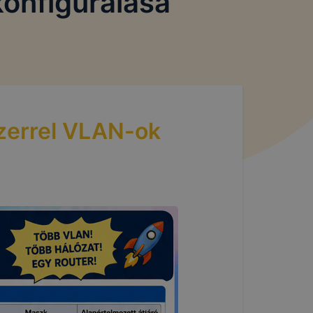
konfigurálása
szerrel VLAN-ok