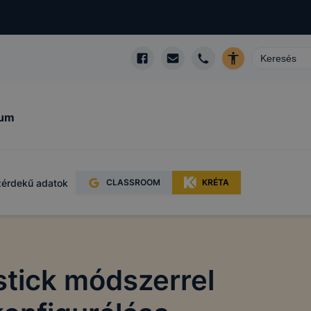
kum
érdekű adatok
CLASSROOM
KRÉTA
-stick módszerrel