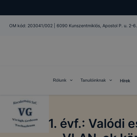
OM kód:
203041/002
|
6090 Kunszentmiklós, Apostol P. u. 2-6.
Rólunk
Tanulóinknak
Hírek
11. évf.: Valódi