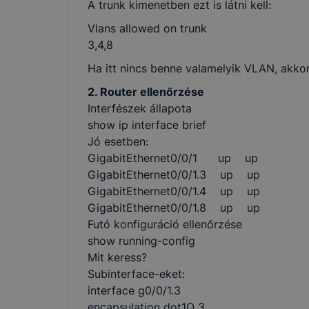
A trunk kimenetben ezt is látni kell:
Vlans allowed on trunk
3,4,8
Ha itt nincs benne valamelyik VLAN, akkor
2. Router ellenőrzése
Interfészek állapota
show ip interface brief
Jó esetben:
GigabitEthernet0/0/1 up up
GigabitEthernet0/0/1.3 up up
GigabitEthernet0/0/1.4 up up
GigabitEthernet0/0/1.8 up up
Futó konfiguráció ellenőrzése
show running-config
Mit keress?
Subinterface-eket:
interface g0/0/1.3
encapsulation dot1Q 3