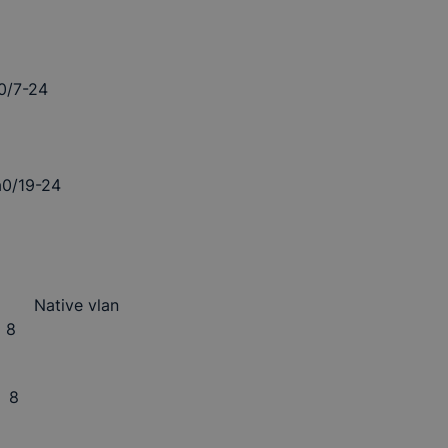
0/7-24
a0/19-24
 Native vlan
 8
 8