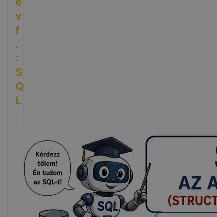
é
v
f
.
:
S
Q
L