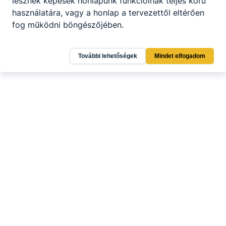
lesznek képesek honlapunk funkcióinak teljes körű
használatára, vagy a honlap a tervezettől eltérően
fog működni böngészőjében.
További lehetőségek
Mindet elfogadom