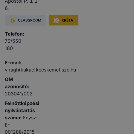
Apostol P. u. 2-
6.
CLASSROOM
KRÉTA
Telefon:
76/550-
180
E-mail:
viragh(kukac)kecskemetiszc.hu
OM
azonosító:
203041/002
Felnőttképzési
nyilvántartás
száma:
Fnysz:
E-
001288/2015