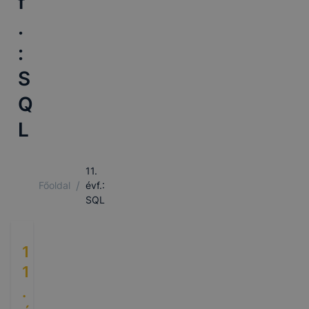
f
.
:
S
Q
L
11.
/
Főoldal
évf.:
SQL
1
1
.