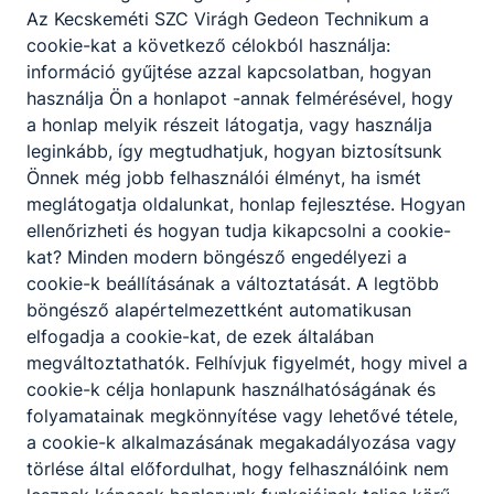
Az Kecskeméti SZC Virágh Gedeon Technikum a
cookie-kat a következő célokból használja:
információ gyűjtése azzal kapcsolatban, hogyan
használja Ön a honlapot -annak felmérésével, hogy
a honlap melyik részeit látogatja, vagy használja
leginkább, így megtudhatjuk, hogyan biztosítsunk
Önnek még jobb felhasználói élményt, ha ismét
meglátogatja oldalunkat, honlap fejlesztése. Hogyan
ellenőrizheti és hogyan tudja kikapcsolni a cookie-
kat? Minden modern böngésző engedélyezi a
cookie-k beállításának a változtatását. A legtöbb
böngésző alapértelmezettként automatikusan
elfogadja a cookie-kat, de ezek általában
megváltoztathatók. Felhívjuk figyelmét, hogy mivel a
cookie-k célja honlapunk használhatóságának és
folyamatainak megkönnyítése vagy lehetővé tétele,
a cookie-k alkalmazásának megakadályozása vagy
törlése által előfordulhat, hogy felhasználóink nem