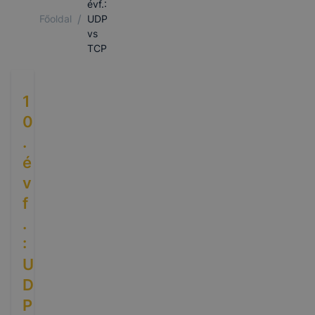
évf.:
/
Főoldal
UDP
vs
TCP
1
0
.
é
v
f
.
:
U
D
P