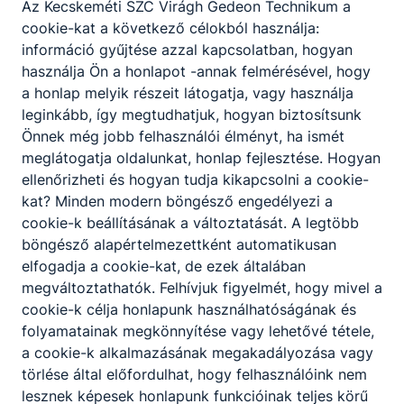
Az Kecskeméti SZC Virágh Gedeon Technikum a
cookie-kat a következő célokból használja:
információ gyűjtése azzal kapcsolatban, hogyan
használja Ön a honlapot -annak felmérésével, hogy
a honlap melyik részeit látogatja, vagy használja
leginkább, így megtudhatjuk, hogyan biztosítsunk
Önnek még jobb felhasználói élményt, ha ismét
meglátogatja oldalunkat, honlap fejlesztése. Hogyan
ellenőrizheti és hogyan tudja kikapcsolni a cookie-
kat? Minden modern böngésző engedélyezi a
cookie-k beállításának a változtatását. A legtöbb
böngésző alapértelmezettként automatikusan
elfogadja a cookie-kat, de ezek általában
megváltoztathatók. Felhívjuk figyelmét, hogy mivel a
cookie-k célja honlapunk használhatóságának és
folyamatainak megkönnyítése vagy lehetővé tétele,
a cookie-k alkalmazásának megakadályozása vagy
törlése által előfordulhat, hogy felhasználóink nem
lesznek képesek honlapunk funkcióinak teljes körű