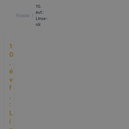
10.
évf.:
/
Főoldal
Linux-
ról
1
0
.
é
v
f
.
:
L
i