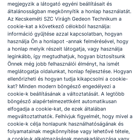
megjegyzik a látogató egyéni beállításait és
általánosságban megkönnyítik a honlap használatát.
Az Kecskeméti SZC Virágh Gedeon Technikum a
cookie-kat a következő célokból használja:
információ gyűjtése azzal kapcsolatban, hogyan
használja Ön a honlapot -annak felmérésével, hogy
a honlap melyik részeit látogatja, vagy használja
leginkább, így megtudhatjuk, hogyan biztosítsunk
Önnek még jobb felhasználói élményt, ha ismét
meglátogatja oldalunkat, honlap fejlesztése. Hogyan
ellenőrizheti és hogyan tudja kikapcsolni a cookie-
kat? Minden modern böngésző engedélyezi a
cookie-k beállításának a változtatását. A legtöbb
böngésző alapértelmezettként automatikusan
elfogadja a cookie-kat, de ezek általában
megváltoztathatók. Felhívjuk figyelmét, hogy mivel a
cookie-k célja honlapunk használhatóságának és
folyamatainak megkönnyítése vagy lehetővé tétele,
a cookie-k alkalmazásának megakadályozása vagy