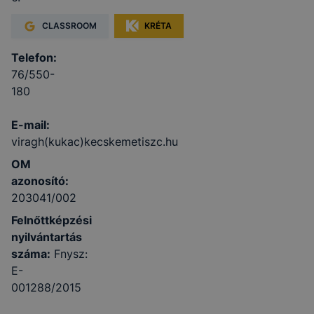
CLASSROOM
KRÉTA
Telefon:
76/550-
180
E-mail:
viragh(kukac)kecskemetiszc.hu
OM
azonosító:
203041/002
Felnőttképzési
nyilvántartás
száma:
Fnysz:
E-
001288/2015